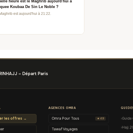
elle heure est le Maghrib aujourd'hui à
quee Koubaa De Sin Le Noble ?
Maghrib est aujourd'hui à 21:22.
RINHAJJ – Départ Paris
A
AGENCES OMRA
GUIDE
r les offres →
Omra Pour Tous
Guide
★ 4.9
Hajj 
her
Tawaf Voyages