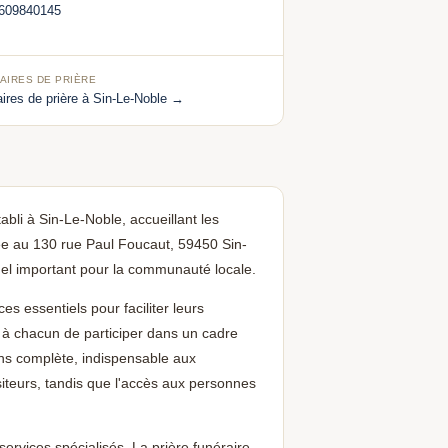
609840145
AIRES DE PRIÈRE
ires de prière à Sin-Le-Noble →
bli à Sin-Le-Noble, accueillant les
uée au 130 rue Paul Foucaut, 59450 Sin-
uel important pour la communauté locale.
es essentiels pour faciliter leurs
à chacun de participer dans un cadre
ns complète, indispensable aux
isiteurs, tandis que l'accès aux personnes
Aidez-nous à grandir 🕌
🕌
Un avis Google, ça fait toute la différence —
rvices spécialisés. La prière funéraire,