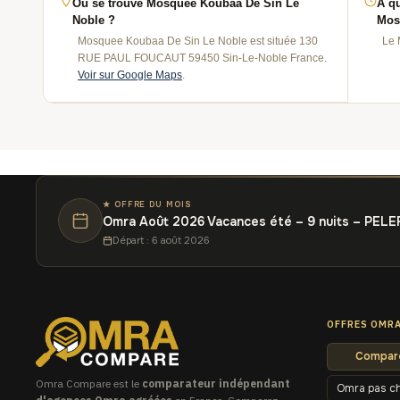
Où se trouve Mosquee Koubaa De Sin Le
À qu
Noble ?
Mos
Mosquee Koubaa De Sin Le Noble est située 130
Le 
RUE PAUL FOUCAUT 59450 Sin-Le-Noble France.
Voir sur Google Maps
.
★ OFFRE DU MOIS
Omra Août 2026 Vacances été – 9 nuits – PELE
Départ : 6 août 2026
OFFRES OMR
Compare
Omra Compare est le
comparateur indépendant
Omra pas c