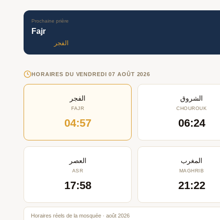
Prochaine prière
Fajr
الفجر
HORAIRES DU VENDREDI 07 AOÛT 2026
الشروق
الفجر
FAJR
CHOUROUK
04:57
06:24
المغرب
العصر
ASR
MAGHRIB
17:58
21:22
Horaires réels de la mosquée · août 2026