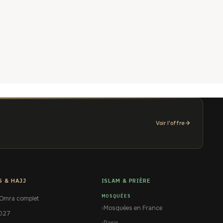
Voir l'offre
S & HAJJ
ISLAM & PRIÈRE
MOSQUÉES
 Omra complet
Mosquées en France
2027
Paris