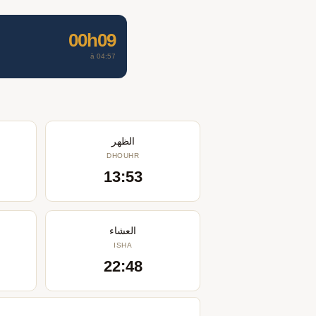
00h09
à 04:57
الظهر
DHOUHR
13:53
العشاء
ISHA
22:48