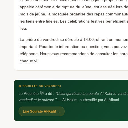
appelée cérémonie de rupture du jeûne, est assurée lors de
mois de jeûne, la mosquée organise des repas communautair
les liens entre fidèles. Les célébrations festives bénéficien
lieu.
La prière du vendredi se déroule à 14:00, offrant un mom
important. Pour toute information ou question, vous pouvez
téléphone. Nous vous recommandons de consulter les horai
chaque vi
📖 SOURATE DU VENDREDI
Le Prophète ﷺ a dit :
"Celui qui récite la sourate Al-Kahf le vendr
vendredi et le suivant."
— Al-Hakim, authentifié par Al-Albani
Lire Sourate Al-Kahf →