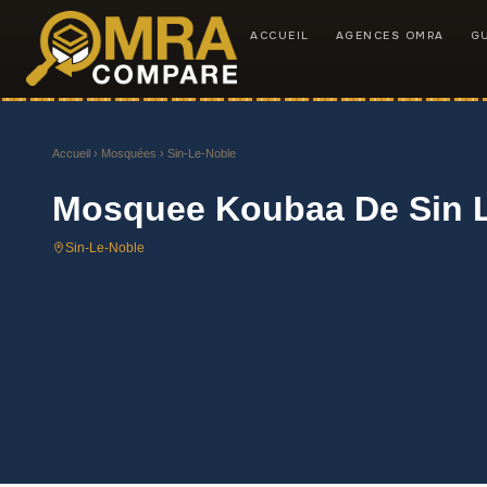
ACCUEIL
AGENCES OMRA
G
Accueil
›
Mosquées
› Sin-Le-Noble
Mosquee Koubaa De Sin 
Sin-Le-Noble