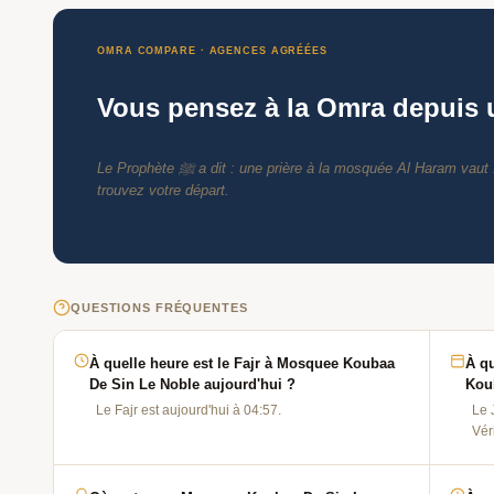
OMRA COMPARE · AGENCES AGRÉÉES
Vous pensez à la Omra depuis
Le Prophète ﷺ a dit : une prière à la mosquée Al Haram vaut 100 000 prières ailleurs. Imaginez prier là-bas. Comparez les agences agréées et
trouvez votre départ.
QUESTIONS FRÉQUENTES
À quelle heure est le Fajr à Mosquee Koubaa
À qu
De Sin Le Noble aujourd'hui ?
Kou
Le Fajr est aujourd'hui à 04:57.
Le 
Vér