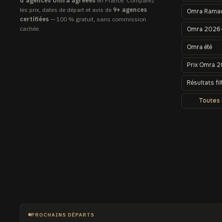
d'agences Omra agréées
en France. Comparez
les prix, dates de départ et avis de
9+ agences
Omra Rama
certifiées
— 100 % gratuit, sans commission
cachée.
Omra 2026
Omra été
Prix Omra 
Résultats fil
Toutes
PROCHAINS DÉPARTS