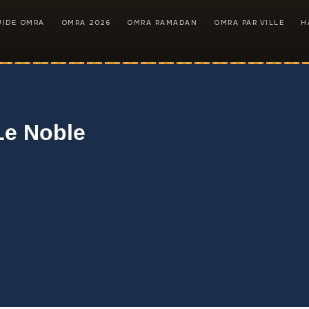
UIDE OMRA
OMRA 2026
OMRA RAMADAN
OMRA PAR VILLE
H
Le Noble