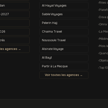
Rites 
dan
Al Hayat Voyages
Plate
–2027
Sabile Voyages
Doua 
Pelerin Hajj
Omra 
2026
Chaima Travel
La Me
Médin
trés
Noussouki Travel
Mois l
 les agences →
Alsirate Voyage
Quand 
Al Bayt
Objets
Partir à La Mecque
Top 10
Voir toutes les agences →