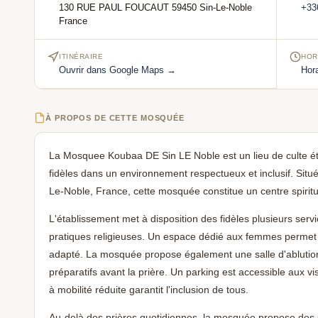
130 RUE PAUL FOUCAUT 59450 Sin-Le-Noble
+33
France
ITINÉRAIRE
HOR
Ouvrir dans Google Maps →
Hora
À PROPOS DE CETTE MOSQUÉE
La Mosquee Koubaa DE Sin LE Noble est un lieu de culte éta
fidèles dans un environnement respectueux et inclusif. Sit
Le-Noble, France, cette mosquée constitue un centre spirit
L'établissement met à disposition des fidèles plusieurs servic
pratiques religieuses. Un espace dédié aux femmes permet 
adapté. La mosquée propose également une salle d'ablutio
préparatifs avant la prière. Un parking est accessible aux v
à mobilité réduite garantit l'inclusion de tous.
Au-delà des prières quotidiennes, la mosquée propose des se