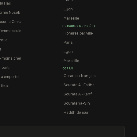
du Hajj
Lyon
forme Nusuk
Marseille
pour la Omra
HORAIRES DE PRIÈRE
femme seule
Horaires par ville
cque
Paris
e
Lyon
e moins cher
Marseille
partir
CORAN
Coran en français
 à emporter
Sourate Al-Fatiha
 lieux
Sourate Al-Kahf
Sourate Ya-Sin
Hadith du jour