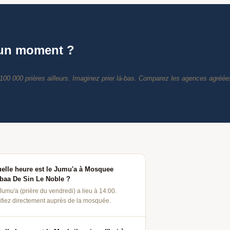
 un moment ?
elle heure est le Jumu'a à Mosquee
baa De Sin Le Noble ?
Jumu'a (prière du vendredi) a lieu à 14:00.
ifiez directement auprès de la mosquée.