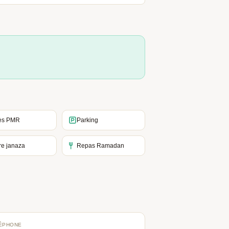
ès PMR
Parking
re janaza
Repas Ramadan
ÉPHONE