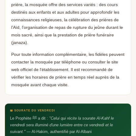
prière, la mosquée offre des services variés : des cours
destinés aux enfants et aux adultes pour approfondir les
Aidez-nous à grandir 🕌
connaissances religieuses, la célébration des prières de
🕌
Un avis Google, ça fait toute la différence —
l'Aïd, l'organisation de repas de rupture du jeûne durant le
barakAllahu fik
mois sacré, ainsi que la prestation de prière funéraire
(janaza).
Pour toute information complémentaire, les fidèles peuvent
contacter la mosquée par téléphone ou consulter le site
web officiel de l'établissement. Il est recommandé de
vérifier les horaires de prière en temps réel auprès de la
mosquée avant chaque visite.
📖 SOURATE DU VENDREDI
Le Prophète ﷺ a dit :
"Celui qui récite la sourate Al-Kahf le
vendredi sera illuminé d'une lumière entre ce vendredi et le
suivant."
— Al-Hakim, authentifié par Al-Albani