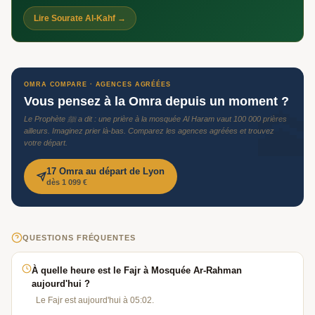
Lire Sourate Al-Kahf →
OMRA COMPARE · AGENCES AGRÉÉES
Vous pensez à la Omra depuis un moment ?
🕋
Le Prophète ﷺ a dit : une prière à la mosquée Al Haram vaut 100 000 prières
ailleurs. Imaginez prier là-bas. Comparez les agences agréées et trouvez
votre départ.
17 Omra au départ de Lyon
dès 1 099 €
QUESTIONS FRÉQUENTES
À quelle heure est le Fajr à Mosquée Ar-Rahman
aujourd'hui ?
Le Fajr est aujourd'hui à 05:02.