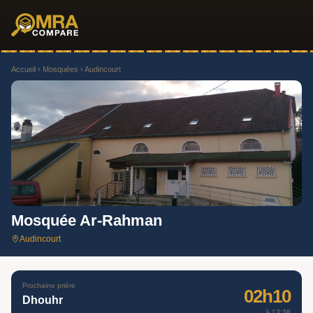
Accueil
›
Mosquées
› Audincourt
Mosquée Ar-Rahman
Audincourt
Prochaine prière
02h10
Dhouhr
à 13:38