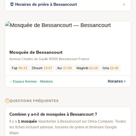
⏰ Horaires de prière à Bessancourt
Mosquée de Bessancourt
Avenue Charles de Gaulle 95550 Bessancourt France
Fajr
05:13
Dhouhr
13:57
Asr
17:59
Maghrib
21:18
Isha
22:40
Horaires
Espace femmes · Ablutions
QUESTIONS FRÉQUENTES
Combien y a-t-il de mosquées à Bessancourt ?
Il y a
1 mosquée
répertoriée à Bessancourt sur Omra Compare. Toutes
les fiches incluent adresse, horaires de prière et itinéraire Google
Maps.