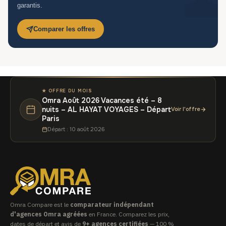
garantis.
Comparer les offres
★ OFFRE DU MOIS
Omra Août 2026 Vacances été – 8
nuits – AL HAYAT VOYAGES – Départ
Voir l'offre
Paris
Départ : 10 août 2026
Omra Compare est le
comparateur indépendant
d'agences Omra agréées
en France. Comparez les prix,
dates de départ et avis de
9+ agences certifiées
— 100 %