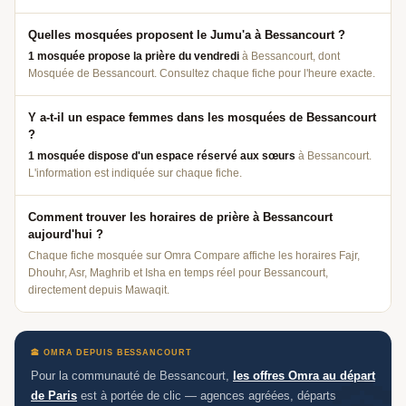
Quelles mosquées proposent le Jumu'a à Bessancourt ?
1 mosquée propose la prière du vendredi
à Bessancourt, dont
Mosquée de Bessancourt. Consultez chaque fiche pour l'heure exacte.
Y a-t-il un espace femmes dans les mosquées de Bessancourt
?
1 mosquée dispose d'un espace réservé aux sœurs
à Bessancourt.
L'information est indiquée sur chaque fiche.
Comment trouver les horaires de prière à Bessancourt
aujourd'hui ?
Chaque fiche mosquée sur Omra Compare affiche les horaires Fajr,
Dhouhr, Asr, Maghrib et Isha en temps réel pour Bessancourt,
directement depuis Mawaqit.
🕋 OMRA DEPUIS BESSANCOURT
Aidez-nous à grandir 🕌
Pour la communauté de Bessancourt,
les offres Omra au départ
🕌
Un avis Google, ça fait toute la différence —
de Paris
est à portée de clic — agences agréées, départs
barakAllahu fik