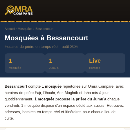
Accueil
›
Mosquées
› Bessancourt
Mosquées à Bessancourt
Horaires de prière en temps réel · août 2026
1
1
Live
Mosquée
Jumu'a
Horaires
Bessancourt
compte
1 mosquée
répertoriée sur Omra Compare, avec
horaires de prière Fajr, Dhouhr, Asr, Maghrib et Isha mis à jour
quotidiennement.
1 mosquée propose la prière du Jumu'a
chaque
vendredi. 1 mosquée dispose d'un espace dédié aux sœurs. Retrouvez
adresses, horaires en temps réel et itinéraires pour chaque lieu de
culte.