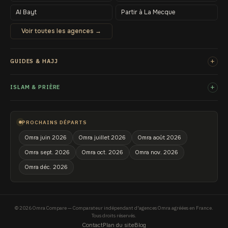
Al Bayt
Partir à La Mecque
Voir toutes les agences →
+
GUIDES & HAJJ
+
ISLAM & PRIÈRE
PROCHAINS DÉPARTS
Omra juin 2026
Omra juillet 2026
Omra août 2026
Omra sept. 2026
Omra oct. 2026
Omra nov. 2026
Omra déc. 2026
© 2026 Omra Compare — Comparateur indépendant d'agences Omra agréées en France.
Tous droits réservés.
Contact
Plan du site
Blog