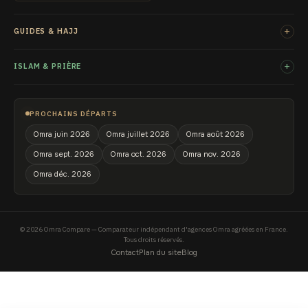
+
GUIDES & HAJJ
+
ISLAM & PRIÈRE
PROCHAINS DÉPARTS
Omra juin 2026
Omra juillet 2026
Omra août 2026
Omra sept. 2026
Omra oct. 2026
Omra nov. 2026
Omra déc. 2026
© 2026 Omra Compare — Comparateur indépendant d'agences Omra agréées en France.
Tous droits réservés.
Contact
Plan du site
Blog