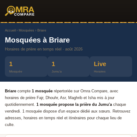
Accueil
›
Mosquées
› Briare
Mosquées à Briare
Horaires de prière en temps réel · août 2026
1
1
Live
Mosquée
Jumu'a
Horaires
Briare
compte
1 mosquée
répertoriée sur Omra Compare, avec
horaires de prière Fajr, Dhouhr, Asr, Maghrib et Isha mis à jour
quotidiennement.
1 mosquée propose la prière du Jumu'a
chaque
vendredi. 1 mosquée dispose d'un espace dédié aux sœurs. Retrouvez
adresses, horaires en temps réel et itinéraires pour chaque lieu de
culte.