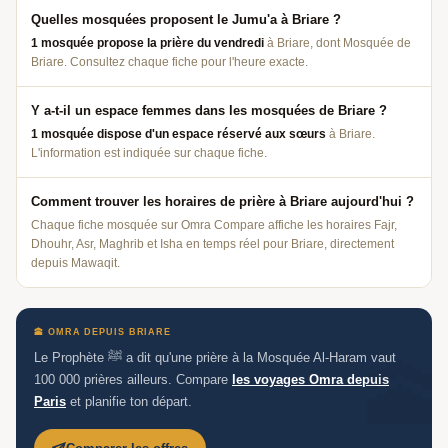
Quelles mosquées proposent le Jumu'a à Briare ?
1 mosquée propose la prière du vendredi
à Briare, dont Mosquée de
Briare. Consultez chaque fiche pour l'heure exacte.
Y a-t-il un espace femmes dans les mosquées de Briare ?
1 mosquée dispose d'un espace réservé aux sœurs
à Briare.
L'information est indiquée sur chaque fiche.
Comment trouver les horaires de prière à Briare aujourd'hui ?
Chaque fiche mosquée sur Omra Compare affiche les horaires Fajr,
Dhouhr, Asr, Maghrib et Isha en temps réel pour Briare, directement
depuis Mawaqit.
🕋 OMRA DEPUIS BRIARE
Le Prophète ﷺ a dit qu'une prière à la Mosquée Al-Haram vaut
Aidez-nous à grandir 🕌
🕌
100 000 prières ailleurs. Compare
les voyages Omra depuis
Un avis Google, ça fait toute la différence —
Paris
et planifie ton départ.
barakAllahu fik