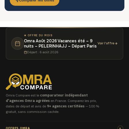
Comparer les offres
★ OFFRE DU MOIS
Omra Août 2026 Vacances été – 9
Voir l'offre
nuits – PELERINHAJJ – Départ Paris
Départ : 6 août 2026
Omra Compare est le
comparateur indépendant
d'agences Omra agréées
en France. Comparez les prix,
dates de départ et avis de
9+ agences certifiées
— 100 %
gratuit, sans commission cachée.
+
OFFRES OMRA