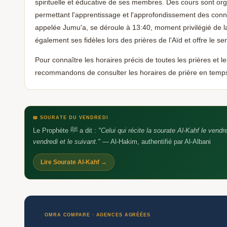
spirituelle et éducative de ses membres. Des cours sont orga
permettant l'apprentissage et l'approfondissement des conn
appelée Jumu'a, se déroule à 13:40, moment privilégié d
également ses fidèles lors des prières de l'Aïd et offre le se
Pour connaître les horaires précis de toutes les prières et l
recommandons de consulter les horaires de prière en temps
📖 SOURATE DU VENDREDI
Le Prophète ﷺ a dit :
"Celui qui récite la sourate Al-Kahf le vendr
vendredi et le suivant."
— Al-Hakim, authentifié par Al-Albani
Lire Sourate Al-Kahf →
OMRA COMPARE · AGENCES AGRÉÉES