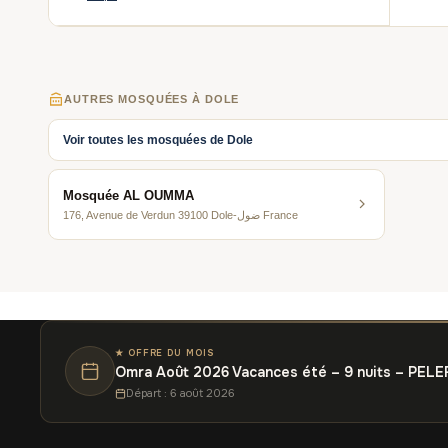
AUTRES MOSQUÉES À DOLE
Voir toutes les mosquées de Dole
Mosquée AL OUMMA
176, Avenue de Verdun 39100 Dole-ضول France
★ OFFRE DU MOIS
Omra Août 2026 Vacances été – 9 nuits – PELE
Départ : 6 août 2026