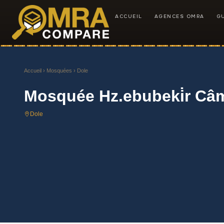
ACCUEIL
AGENCES OMRA
G
Accueil
›
Mosquées
› Dole
Mosquée Hz.ebubeki̇r Câmi̇
Dole