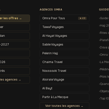
A
AGENCES OMRA
GUIDE
r les offres →
Omra Pour Tous
Guide
★ 4.9
Hajj 
her
Tawaf Voyages
Rites 
dan
Al Hayat Voyages
Plate
–2027
Sabile Voyages
Doua 
Pelerin Hajj
Omra 
2026
Chaima Travel
La Me
Médin
trés
Noussouki Travel
Mois l
 les agences →
Alsirate Voyage
Quand 
Al Bayt
Objets
Partir à La Mecque
Top 10
Voir toutes les agences →