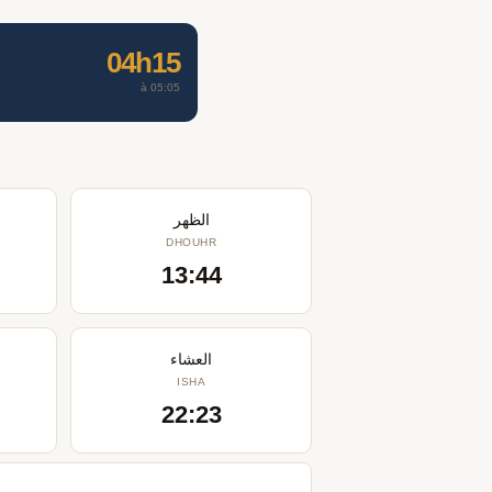
04h15
à 05:05
الظهر
DHOUHR
13:44
العشاء
ISHA
22:23