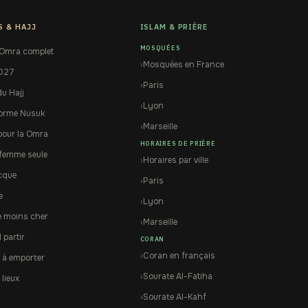
S & HAJJ
ISLAM & PRIÈRE
MOSQUÉES
 Omra complet
Mosquées en France
2027
Paris
du Hajj
Lyon
forme Nusuk
Marseille
pour la Omra
HORAIRES DE PRIÈRE
femme seule
Horaires par ville
cque
Paris
e
Lyon
e moins cher
Marseille
partir
CORAN
Coran en français
 à emporter
Sourate Al-Fatiha
 lieux
Sourate Al-Kahf