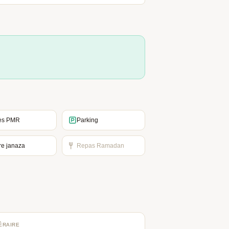
ès PMR
Parking
re janaza
Repas Ramadan
NÉRAIRE