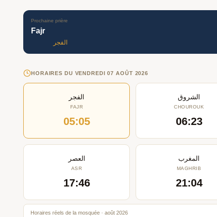
Prochaine prière
Fajr
الفجر
HORAIRES DU VENDREDI 07 AOÛT 2026
الشروق
الفجر
FAJR
CHOUROUK
05:05
06:23
المغرب
العصر
ASR
MAGHRIB
17:46
21:04
Horaires réels de la mosquée · août 2026