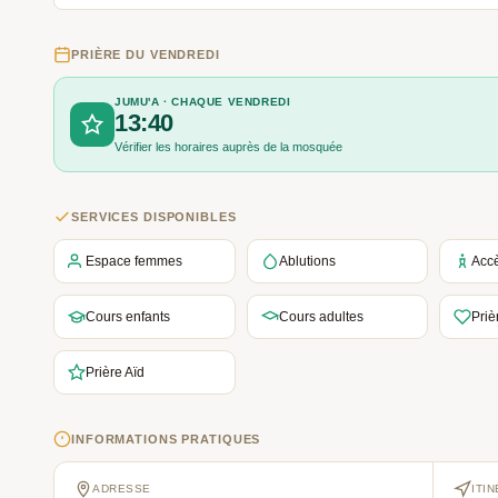
PRIÈRE DU VENDREDI
JUMU'A · CHAQUE VENDREDI
13:40
Vérifier les horaires auprès de la mosquée
SERVICES DISPONIBLES
Espace femmes
Ablutions
Acc
Cours enfants
Cours adultes
Priè
Prière Aïd
INFORMATIONS PRATIQUES
ADRESSE
ITI