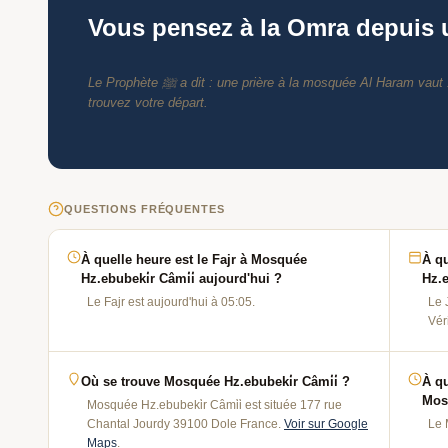
Vous pensez à la Omra depuis
Le Prophète ﷺ a dit : une prière à la mosquée Al Haram vaut 100 000 prières ailleurs. Imaginez prier là-bas. Comparez les agences agréées et
trouvez votre départ.
QUESTIONS FRÉQUENTES
À quelle heure est le Fajr à Mosquée
À qu
Hz.ebubeki̇r Câmi̇i̇ aujourd'hui ?
Hz.e
Le Fajr est aujourd'hui à 05:05.
Le 
Vér
Où se trouve Mosquée Hz.ebubeki̇r Câmi̇i̇ ?
À qu
Mosq
Mosquée Hz.ebubeki̇r Câmi̇i̇ est située 177 rue
Chantal Jourdy 39100 Dole France.
Voir sur Google
Le 
Maps
.