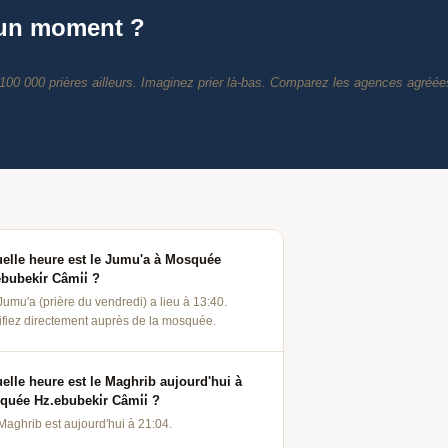
 un moment ?
elle heure est le Jumu'a à Mosquée
bubeki̇r Câmi̇i̇ ?
Jumu'a (prière du vendredi) a lieu à 13:40.
ifiez directement auprès de la mosquée.
elle heure est le Maghrib aujourd'hui à
uée Hz.ebubeki̇r Câmi̇i̇ ?
Maghrib est aujourd'hui à 21:04.