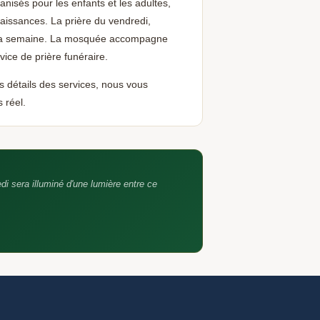
nisés pour les enfants et les adultes,
aissances. La prière du vendredi,
Aidez-nous à grandir 🕌
🕌
e la semaine. La mosquée accompagne
Un avis Google, ça fait toute la différence —
barakAllahu fik
rvice de prière funéraire.
es détails des services, nous vous
 réel.
edi sera illuminé d'une lumière entre ce