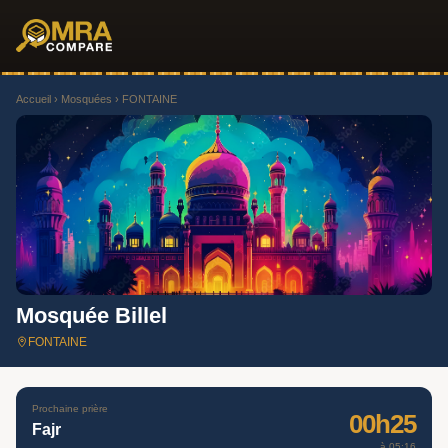
Accueil
›
Mosquées
› FONTAINE
Mosquée Billel
FONTAINE
Prochaine prière
00h25
Fajr
à 05:16