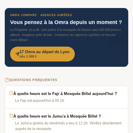
OMRA COMPARE · AGENCES AGRÉÉES
Vous pensez à la Omra depuis un moment ?
🕋
Le Prophète ﷺ a dit : une prière à la mosquée Al Haram vaut 100 000 prières
ailleurs. Imaginez prier là-bas. Comparez les agences agréées et trouvez
votre départ.
17 Omra au départ de Lyon
dès 1 099 €
QUESTIONS FRÉQUENTES
À quelle heure est le Fajr à Mosquée Billel aujourd'hui ?
Le Fajr est aujourd'hui à 05:16.
À quelle heure est le Jumu'a à Mosquée Billel ?
Le Jumu'a (prière du vendredi) a lieu à 12:20. Vérifiez directement
auprès de la mosquée.