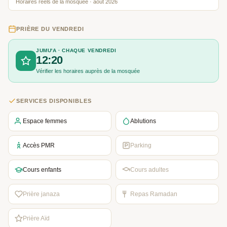
Horaires réels de la mosquée · août 2026
PRIÈRE DU VENDREDI
JUMU'A · CHAQUE VENDREDI
12:20
Vérifier les horaires auprès de la mosquée
SERVICES DISPONIBLES
Espace femmes
Ablutions
Accès PMR
Parking
Cours enfants
Cours adultes
Prière janaza
Repas Ramadan
Prière Aïd