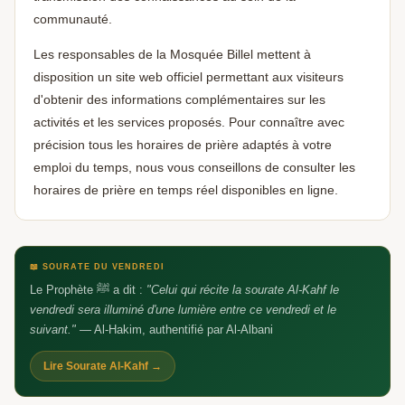
Aidez-nous à grandir 🕌
communauté.
🕌
Un avis Google, ça fait toute la différence —
barakAllahu fik
Les responsables de la Mosquée Billel mettent à
disposition un site web officiel permettant aux visiteurs
d'obtenir des informations complémentaires sur les
activités et les services proposés. Pour connaître avec
précision tous les horaires de prière adaptés à votre
emploi du temps, nous vous conseillons de consulter les
horaires de prière en temps réel disponibles en ligne.
📖 SOURATE DU VENDREDI
Le Prophète ﷺ a dit :
"Celui qui récite la sourate Al-Kahf le
vendredi sera illuminé d'une lumière entre ce vendredi et le
suivant."
— Al-Hakim, authentifié par Al-Albani
Lire Sourate Al-Kahf →