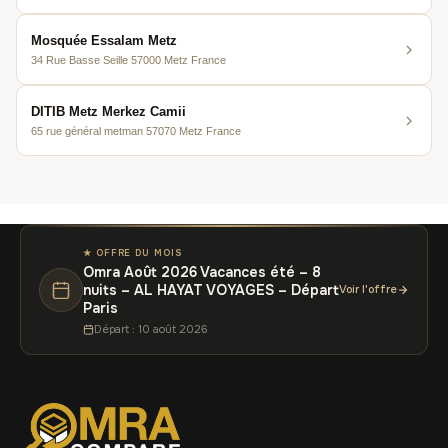
Mosquée Essalam Metz
34 Rue Basse Seille 57000 Metz France
DITIB Metz Merkez Camii
65 rue général metman 57070 Metz France
★ OFFRE DU MOIS
Omra Août 2026 Vacances été – 8
nuits – AL HAYAT VOYAGES – Départ
Voir l'offre
Paris
Départ : 10 août 2026