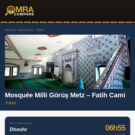
Accueil
›
Mosquées
› Metz
Mosquée Milli Görüş Metz – Fatih Cami
Metz
Prochaine prière
06h55
Dhouhr
à 13:41