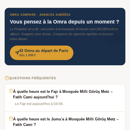
OMRA COMPARE · AGENCES AGRÉÉES
Vous pensez à la Omra depuis un moment ?
🕋
Le Prophète ﷺ a dit : une prière à la mosquée Al Haram vaut 100 000 prières
ailleurs. Imaginez prier là-bas. Comparez les agences agréées et trouvez
votre départ.
42 Omra au départ de Paris
dès 1 099 €
QUESTIONS FRÉQUENTES
À quelle heure est le Fajr à Mosquée Milli Görüş Metz –
Fatih Cami aujourd'hui ?
Le Fajr est aujourd'hui à 04:56.
À quelle heure est le Jumu'a à Mosquée Milli Görüş Metz –
Fatih Cami ?