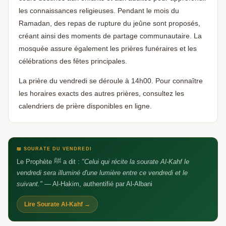
les connaissances religieuses. Pendant le mois du
Ramadan, des repas de rupture du jeûne sont proposés,
créant ainsi des moments de partage communautaire. La
mosquée assure également les prières funéraires et les
célébrations des fêtes principales.
La prière du vendredi se déroule à 14h00. Pour connaître
les horaires exacts des autres prières, consultez les
calendriers de prière disponibles en ligne.
Aidez-nous à grandir 🕌
🕌
Un avis Google, ça fait toute la différence —
barakAllahu fik
📖 SOURATE DU VENDREDI
Le Prophète ﷺ a dit :
"Celui qui récite la sourate Al-Kahf le
vendredi sera illuminé d'une lumière entre ce vendredi et le
suivant."
— Al-Hakim, authentifié par Al-Albani
Lire Sourate Al-Kahf →