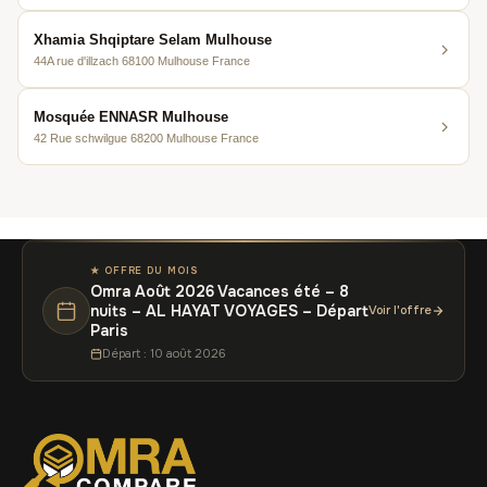
Xhamia Shqiptare Selam Mulhouse
44A rue d'illzach 68100 Mulhouse France
Mosquée ENNASR Mulhouse
42 Rue schwilgue 68200 Mulhouse France
★ OFFRE DU MOIS
Omra Août 2026 Vacances été – 8
nuits – AL HAYAT VOYAGES – Départ
Voir l'offre
Paris
Départ : 10 août 2026