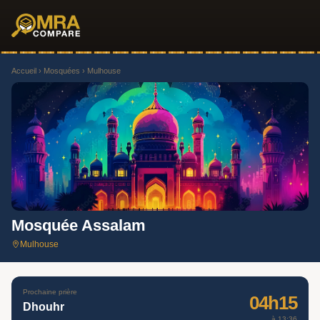
Accueil
›
Mosquées
› Mulhouse
Mosquée Assalam
Mulhouse
Prochaine prière
04h15
Dhouhr
à 13:36