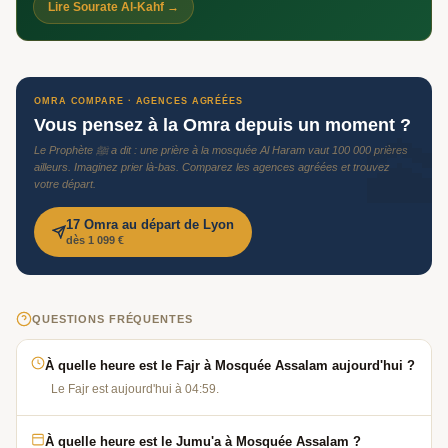
Lire Sourate Al-Kahf →
OMRA COMPARE · AGENCES AGRÉÉES
Vous pensez à la Omra depuis un moment ?
🕋
Le Prophète ﷺ a dit : une prière à la mosquée Al Haram vaut 100 000 prières
ailleurs. Imaginez prier là-bas. Comparez les agences agréées et trouvez
votre départ.
17 Omra au départ de Lyon
dès 1 099 €
QUESTIONS FRÉQUENTES
À quelle heure est le Fajr à Mosquée Assalam aujourd'hui ?
Le Fajr est aujourd'hui à 04:59.
À quelle heure est le Jumu'a à Mosquée Assalam ?