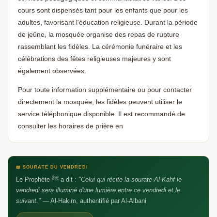
cours sont dispensés tant pour les enfants que pour les
adultes, favorisant l'éducation religieuse. Durant la période
de jeûne, la mosquée organise des repas de rupture
rassemblant les fidèles. La cérémonie funéraire et les
célébrations des fêtes religieuses majeures y sont
également observées.
Pour toute information supplémentaire ou pour contacter
directement la mosquée, les fidèles peuvent utiliser le
Aidez-nous à grandir 🕌
🕌
Un avis Google, ça fait toute la différence —
service téléphonique disponible. Il est recommandé de
barakAllahu fik
consulter les horaires de prière en
📖 SOURATE DU VENDREDI
Le Prophète ﷺ a dit :
"Celui qui récite la sourate Al-Kahf le
vendredi sera illuminé d'une lumière entre ce vendredi et le
suivant."
— Al-Hakim, authentifié par Al-Albani