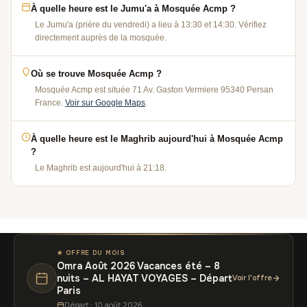
À quelle heure est le Jumu'a à Mosquée Acmp ?
Le Jumu'a (prière du vendredi) a lieu à 13:30 et 14:30. Vérifiez
directement auprès de la mosquée.
Où se trouve Mosquée Acmp ?
Mosquée Acmp est située 71 Av. Gaston Vermiere 95340 Persan
France.
Voir sur Google Maps
.
À quelle heure est le Maghrib aujourd'hui à Mosquée Acmp
?
Le Maghrib est aujourd'hui à 21:18.
★ OFFRE DU MOIS
Omra Août 2026 Vacances été – 8
nuits – AL HAYAT VOYAGES – Départ
Voir l'offre
Paris
Départ : 10 août 2026