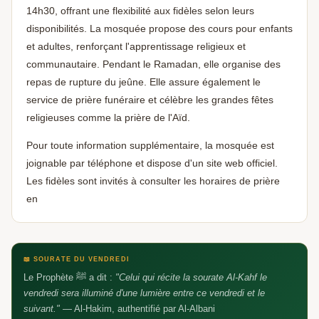
14h30, offrant une flexibilité aux fidèles selon leurs
disponibilités. La mosquée propose des cours pour enfants
Aidez-nous à grandir 🕌
🕌
et adultes, renforçant l'apprentissage religieux et
Un avis Google, ça fait toute la différence —
barakAllahu fik
communautaire. Pendant le Ramadan, elle organise des
repas de rupture du jeûne. Elle assure également le
service de prière funéraire et célèbre les grandes fêtes
religieuses comme la prière de l'Aïd.
Pour toute information supplémentaire, la mosquée est
joignable par téléphone et dispose d'un site web officiel.
Les fidèles sont invités à consulter les horaires de prière
en
📖 SOURATE DU VENDREDI
Le Prophète ﷺ a dit :
"Celui qui récite la sourate Al-Kahf le
vendredi sera illuminé d'une lumière entre ce vendredi et le
suivant."
— Al-Hakim, authentifié par Al-Albani