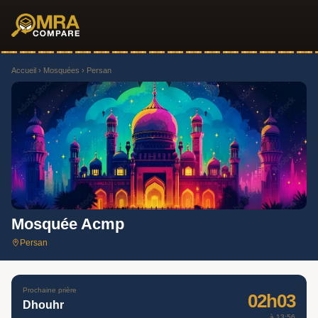
Accueil
›
Mosquées
› Persan
Mosquée Acmp
Persan
Prochaine prière
02h03
Dhouhr
à 13:56