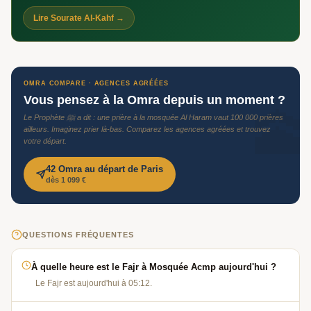
Lire Sourate Al-Kahf →
OMRA COMPARE · AGENCES AGRÉÉES
Vous pensez à la Omra depuis un moment ?
🕋
Le Prophète ﷺ a dit : une prière à la mosquée Al Haram vaut 100 000 prières
ailleurs. Imaginez prier là-bas. Comparez les agences agréées et trouvez
votre départ.
42 Omra au départ de Paris
dès 1 099 €
QUESTIONS FRÉQUENTES
À quelle heure est le Fajr à Mosquée Acmp aujourd'hui ?
Le Fajr est aujourd'hui à 05:12.