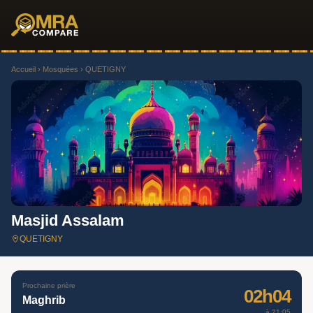
Accueil
›
Mosquées
› QUETIGNY
Masjid Assalam
QUETIGNY
Prochaine prière
02h04
Maghrib
à 21:05