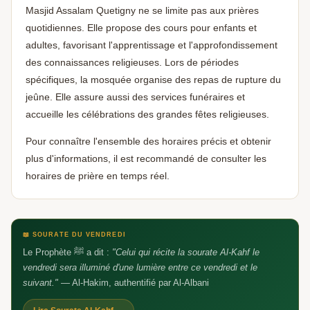
Masjid Assalam Quetigny ne se limite pas aux prières
Aidez-nous à grandir 🕌
quotidiennes. Elle propose des cours pour enfants et
🕌
Un avis Google, ça fait toute la différence —
adultes, favorisant l'apprentissage et l'approfondissement
barakAllahu fik
des connaissances religieuses. Lors de périodes
spécifiques, la mosquée organise des repas de rupture du
jeûne. Elle assure aussi des services funéraires et
accueille les célébrations des grandes fêtes religieuses.
Pour connaître l'ensemble des horaires précis et obtenir
plus d'informations, il est recommandé de consulter les
horaires de prière en temps réel.
📖 SOURATE DU VENDREDI
Le Prophète ﷺ a dit :
"Celui qui récite la sourate Al-Kahf le
vendredi sera illuminé d'une lumière entre ce vendredi et le
suivant."
— Al-Hakim, authentifié par Al-Albani