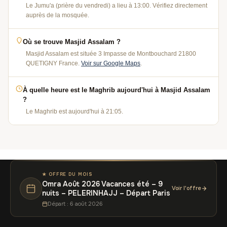
Le Jumu'a (prière du vendredi) a lieu à 13:00. Vérifiez directement
auprès de la mosquée.
Où se trouve Masjid Assalam ?
Masjid Assalam est située 3 Impasse de Montbouchard 21800
QUETIGNY France.
Voir sur Google Maps
.
À quelle heure est le Maghrib aujourd'hui à Masjid Assalam
?
Le Maghrib est aujourd'hui à 21:05.
★ OFFRE DU MOIS
Omra Août 2026 Vacances été – 9
Voir l'offre
nuits – PELERINHAJJ – Départ Paris
Départ : 6 août 2026