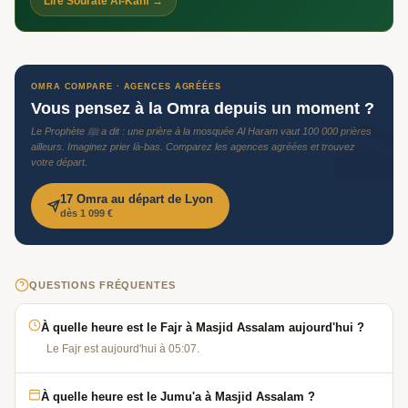
Lire Sourate Al-Kahf →
OMRA COMPARE · AGENCES AGRÉÉES
Vous pensez à la Omra depuis un moment ?
🕋
Le Prophète ﷺ a dit : une prière à la mosquée Al Haram vaut 100 000 prières
ailleurs. Imaginez prier là-bas. Comparez les agences agréées et trouvez
votre départ.
17 Omra au départ de Lyon
dès 1 099 €
QUESTIONS FRÉQUENTES
À quelle heure est le Fajr à Masjid Assalam aujourd'hui ?
Le Fajr est aujourd'hui à 05:07.
À quelle heure est le Jumu'a à Masjid Assalam ?