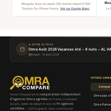
Mos
Mosquée Nour est située 295 chemin imbert 07300
Tournon-Sur-Rhone France.
Voir sur Google Maps
.
Le 
★ OFFRE DU MOIS
Omra Août 2026 Vacances été – 8 nuits – AL H
Départ : 10 août 2026
OFFRES OMR
Compare
Omra Compare est le
comparateur indépendant
Omra pas c
d'agences Omra agréées
en France. Comparez
les prix, dates de départ et avis de
9+ agences
Omra Rama
certifiées
— 100 % gratuit, sans commission