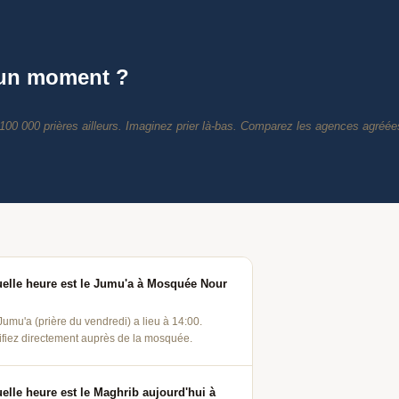
 un moment ?
uelle heure est le Jumu'a à Mosquée Nour
Jumu'a (prière du vendredi) a lieu à 14:00.
ifiez directement auprès de la mosquée.
elle heure est le Maghrib aujourd'hui à