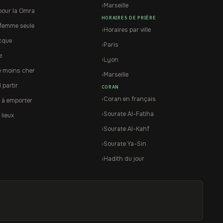
Marseille
pour la Omra
HORAIRES DE PRIÈRE
femme seule
Horaires par ville
cque
Paris
e
Lyon
e moins cher
Marseille
partir
CORAN
Coran en français
 à emporter
Sourate Al-Fatiha
 lieux
Sourate Al-Kahf
Sourate Ya-Sin
Hadith du jour