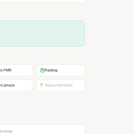
ès PMR
Parking
re janaza
Repas Ramadan
ÉPHONE