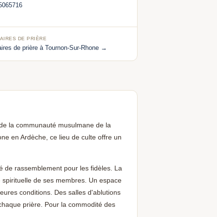
5065716
AIRES DE PRIÈRE
aires de prière à Tournon-Sur-Rhone →
 de la communauté musulmane de la
e en Ardèche, ce lieu de culte offre un
ié de rassemblement pour les fidèles. La
ie spirituelle de ses membres. Un espace
Aidez-nous à grandir 🕌
ures conditions. Des salles d'ablutions
🕌
Un avis Google, ça fait toute la différence —
chaque prière. Pour la commodité des
barakAllahu fik