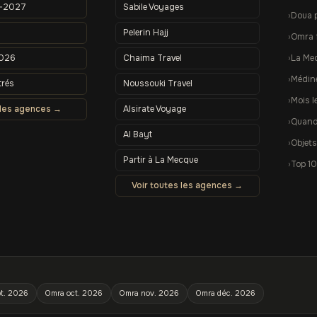
–2027
Sabile Voyages
Doua 
Pelerin Hajj
Omra 
2026
Chaima Travel
La Me
Médin
trés
Noussouki Travel
Mois l
 les agences →
Alsirate Voyage
Quand 
Al Bayt
Objets
Partir à La Mecque
Top 10
Voir toutes les agences →
t. 2026
Omra oct. 2026
Omra nov. 2026
Omra déc. 2026