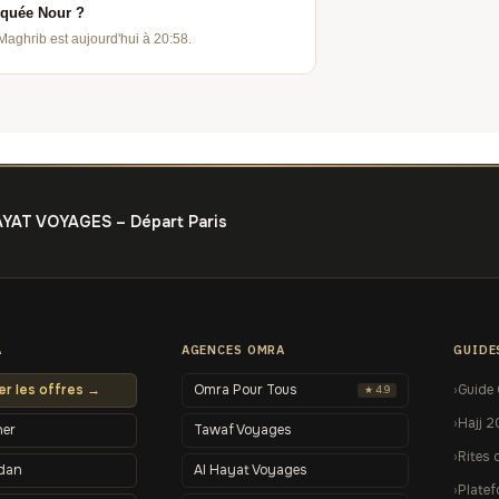
quée Nour ?
Maghrib est aujourd'hui à 20:58.
AYAT VOYAGES – Départ Paris
A
AGENCES OMRA
GUIDE
r les offres →
Omra Pour Tous
Guide
★ 4.9
Hajj 
her
Tawaf Voyages
Rites 
dan
Al Hayat Voyages
Plate