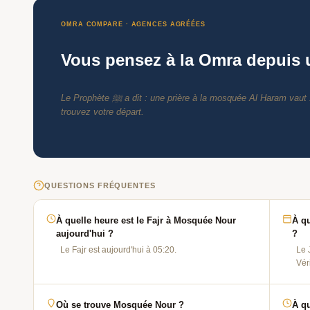
OMRA COMPARE · AGENCES AGRÉÉES
Vous pensez à la Omra depuis
Le Prophète ﷺ a dit : une prière à la mosquée Al Haram vaut 100 000 prières ailleurs. Imaginez prier là-bas. Comparez les agences agréées et
trouvez votre départ.
QUESTIONS FRÉQUENTES
À quelle heure est le Fajr à Mosquée Nour
À q
aujourd'hui ?
?
Le Fajr est aujourd'hui à 05:20.
Le 
Vér
Où se trouve Mosquée Nour ?
À qu