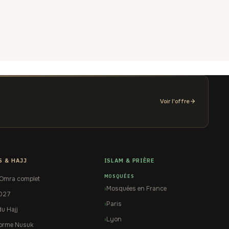
Voir l'offre
S & HAJJ
ISLAM & PRIÈRE
MOSQUÉES
 Omra complet
Mosquées en France
2027
Paris
du Hajj
Lyon
forme Nusuk