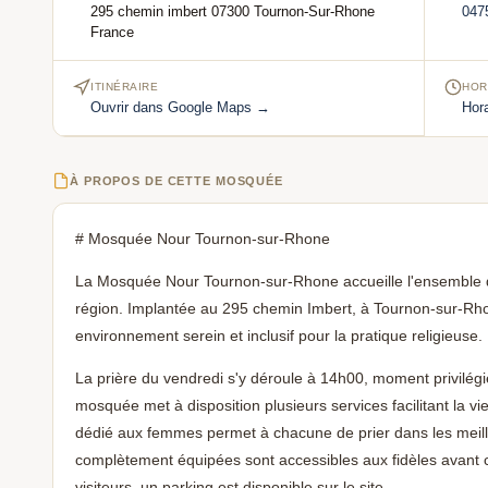
295 chemin imbert 07300 Tournon-Sur-Rhone
047
France
ITINÉRAIRE
HOR
Ouvrir dans Google Maps →
Hor
À PROPOS DE CETTE MOSQUÉE
# Mosquée Nour Tournon-sur-Rhone
La Mosquée Nour Tournon-sur-Rhone accueille l'ensemble
région. Implantée au 295 chemin Imbert, à Tournon-sur-Rhon
environnement serein et inclusif pour la pratique religieuse.
La prière du vendredi s'y déroule à 14h00, moment privilég
mosquée met à disposition plusieurs services facilitant la v
dédié aux femmes permet à chacune de prier dans les meille
complètement équipées sont accessibles aux fidèles avant 
visiteurs, un parking est disponible sur le site.