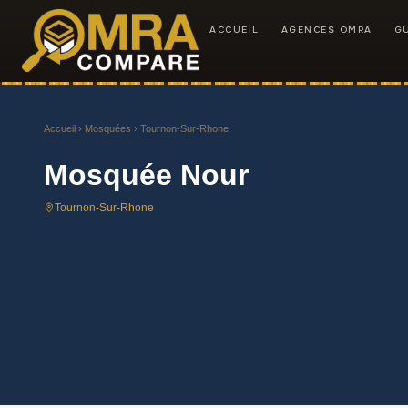
ACCUEIL
AGENCES OMRA
G
Accueil
›
Mosquées
› Tournon-Sur-Rhone
Mosquée Nour
Tournon-Sur-Rhone