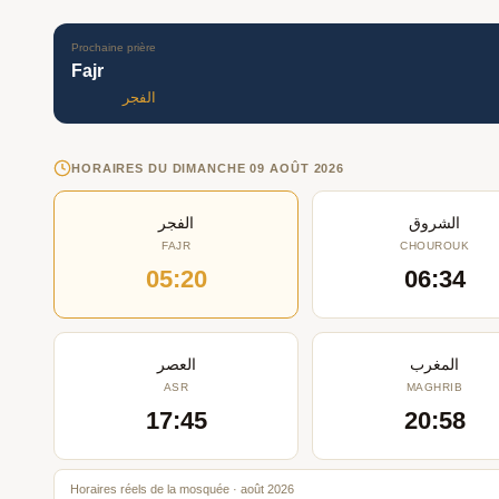
Prochaine prière
Fajr
الفجر
HORAIRES DU DIMANCHE 09 AOÛT 2026
الشروق
الفجر
FAJR
CHOUROUK
05:20
06:34
المغرب
العصر
ASR
MAGHRIB
17:45
20:58
Horaires réels de la mosquée · août 2026