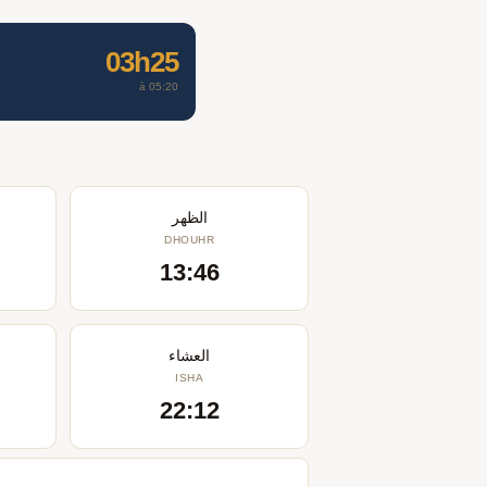
03h25
à 05:20
الظهر
DHOUHR
13:46
العشاء
ISHA
22:12