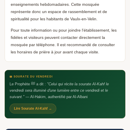
enseignements hebdomadaires. Cette mosquée
représente donc un espace de rassemblement et de
spiritualité pour les habitants de Vaulx-en-Velin.
Pour toute information ou pour joindre l'établissement, les
fidèles et visiteurs peuvent contacter directement la
mosquée par téléphone. Il est recommandé de consulter
les horaires de prière à jour avant chaque visite.
Aidez-nous à grandir 🕌
🕌
Un avis Google, ça fait toute la différence —
barakAllahu fik
📖 SOURATE DU VENDREDI
Le Prophète ﷺ a dit :
"Celui qui récite la sourate Al-Kahf le
vendredi sera illuminé d'une lumière entre ce vendredi et le
suivant."
— Al-Hakim, authentifié par Al-Albani
Lire Sourate Al-Kahf →