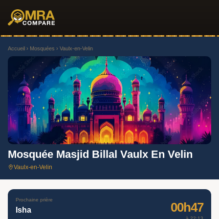
Accueil
›
Mosquées
› Vaulx-en-Velin
Mosquée Masjid Billal Vaulx En Velin
Vaulx-en-Velin
Prochaine prière
00h47
Isha
à 22:13