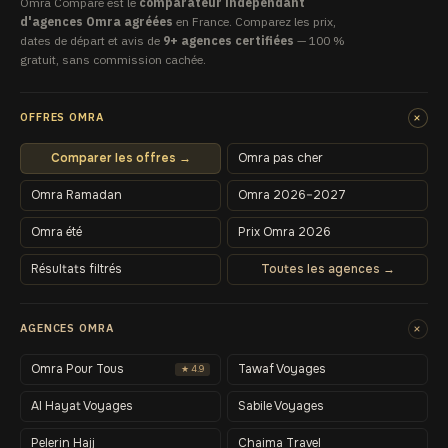
Omra Compare est le
comparateur indépendant
d'agences Omra agréées
en France. Comparez les prix,
dates de départ et avis de
9+ agences certifiées
— 100 %
gratuit, sans commission cachée.
+
OFFRES OMRA
Comparer les offres →
Omra pas cher
Omra Ramadan
Omra 2026–2027
Omra été
Prix Omra 2026
Résultats filtrés
Toutes les agences →
+
AGENCES OMRA
Omra Pour Tous
Tawaf Voyages
★ 4.9
Al Hayat Voyages
Sabile Voyages
Pelerin Hajj
Chaima Travel