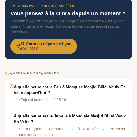
OMRA COMPARE · AGENCES AGRÉÉES
Vous pensez à la Omra depuis un moment ?
🕋
Le Prophète ﷺ a dit : une prière à la mosquée Al Haram vaut 100 000 prières
ailleurs. Imaginez prier là-bas. Comparez les agences agréées et trouvez
votre départ.
17 Omra au départ de Lyon
dès 1 099 €
QUESTIONS FRÉQUENTES
À quelle heure est le Fajr à Mosquée Masjid Billal Vaulx En
Velin aujourd'hui ?
Le Fajr est aujourd'hui à 05:18.
À quelle heure est le Jumu'a à Mosquée Masjid Billal Vaulx
En Velin ?
Le Jumu'a (prière du vendredi) a lieu à 12:30. Vérifiez directement
auprès de la mosquée.