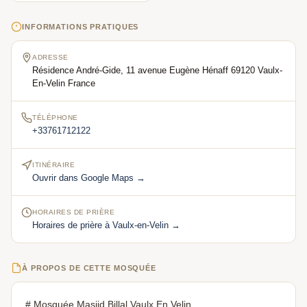
INFORMATIONS PRATIQUES
ADRESSE
Résidence André-Gide, 11 avenue Eugène Hénaff 69120 Vaulx-
En-Velin France
TÉLÉPHONE
+33761712122
ITINÉRAIRE
Ouvrir dans Google Maps →
HORAIRES DE PRIÈRE
Horaires de prière à Vaulx-en-Velin →
À PROPOS DE CETTE MOSQUÉE
# Mosquée Masjid Billal Vaulx En Velin